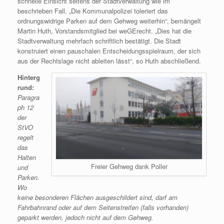
schnelle Einsicht seitens der Stadtverwaltung wie im
beschrieben Fall. „Die Kommunalpolizei toleriert das
ordnungswidrige Parken auf dem Gehweg weiterhin“, bemängelt
Martin Huth, Vorstandsmitglied bei weGErecht. „Dies hat die
Stadtverwaltung mehrfach schriftlich bestätigt. Die Stadt
konstruiert einen pauschalen Entscheidungsspielraum, der sich
aus der Rechtslage nicht ableiten lässt“, so Huth abschließend.
Hinterg
rund:
Paragra
ph 12
der
StVO
regelt
das
Halten
Freier Gehweg dank Poller
und
Parken.
Wo
keine besonderen Flächen ausgeschildert sind, darf am
Fahrbahnrand oder auf dem Seitenstreifen (falls vorhanden)
geparkt werden, jedoch nicht auf dem Gehweg.