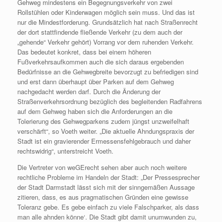
Gehweg mindestens ein Begegnungsverkehr von zwei
Rollstühlen oder Kinderwagen möglich sein muss. Und das ist
nur die Mindestforderung. Grundsätzlich hat nach Straßenrecht
der dort stattfindende fließende Verkehr (zu dem auch der
„gehende“ Verkehr gehört) Vorrang vor dem ruhenden Verkehr.
Das bedeutet konkret, dass bei einem höheren
Fußverkehrsaufkommen auch die sich daraus ergebenden
Bedürfnisse an die Gehwegbreite bevorzugt zu befriedigen sind
und erst dann überhaupt über Parken auf dem Gehweg
nachgedacht werden darf. Durch die Änderung der
Straßenverkehrsordnung bezüglich des begleitenden Radfahrens
auf dem Gehweg haben sich die Anforderungen an die
Tolerierung des Gehwegparkens zudem jüngst unzweifelhaft
verschärft“, so Voeth weiter. „Die aktuelle Ahndungspraxis der
Stadt ist ein gravierender Ermessensfehlgebrauch und daher
rechtswidrig“, unterstreicht Voeth.
Die Vertreter von weGErecht sehen aber auch noch weitere
rechtliche Probleme im Handeln der Stadt: „Der Pressesprecher
der Stadt Darmstadt lässt sich mit der sinngemäßen Aussage
zitieren, dass‚ es aus pragmatischen Gründen eine gewisse
Toleranz gebe. Es gebe einfach zu viele Falschparker, als dass
man alle ahnden könne‘. Die Stadt gibt damit unumwunden zu,