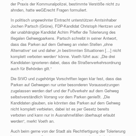
der Praxis der Kommunalpolizei, bestimmte Verstöße nicht zu
ahnden, hatte weGErecht Fragen formuliert.
In politisch ungewohnter Eintracht unterstützen Amtsinhaber
Jochen Partsch (Grüne), FDP-Kandidat Christoph Hentzen und
der unabhängige Kandidat Achim Pfeffer die Tolerierung des
illegalen Gehwegparkens. Partsch schreibt in seiner Antwort,
dass das Parken auf dem Gehweg an vielen Stellen „ohne
Alternative“ sei und daher „in bestimmten Situationen […] nicht
komplett verboten werden“ könne. Voeth führt aus: „Die drei
Kandidaten ignorieren dabei, dass die Straßenverkehrsordnung
auch für Behörden gilt.“
Die StVO und zugehörige Vorschriften legen klar fest, dass das
Parken auf Gehwegen nur unter besonderen Voraussetzungen
zugelassen werden darf und der Fußverkehr auf dem Gehweg
selbstverständlich Vorrang vor dem Parken genießt. „Die
Kandidaten glauben, sie könnten das Parken auf dem Gehweg
nicht komplett verbieten, dabei ist es per Gesetz bereits
verboten und kann nur in Ausnahmefällen überhaupt erlaubt
werden“, merkt Voeth an.
Auch beim gerne von der Stadt als Rechtfertigung der Tolerierung