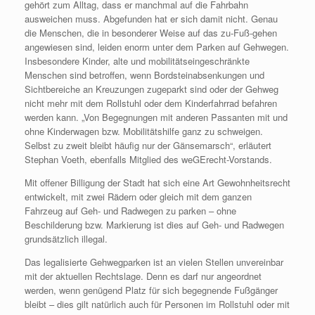
gehört zum Alltag, dass er manchmal auf die Fahrbahn
ausweichen muss. Abgefunden hat er sich damit nicht. Genau
die Menschen, die in besonderer Weise auf das zu-Fuß-gehen
angewiesen sind, leiden enorm unter dem Parken auf Gehwegen.
Insbesondere Kinder, alte und mobilitätseingeschränkte
Menschen sind betroffen, wenn Bordsteinabsenkungen und
Sichtbereiche an Kreuzungen zugeparkt sind oder der Gehweg
nicht mehr mit dem Rollstuhl oder dem Kinderfahrrad befahren
werden kann. „Von Begegnungen mit anderen Passanten mit und
ohne Kinderwagen bzw. Mobilitätshilfe ganz zu schweigen.
Selbst zu zweit bleibt häufig nur der Gänsemarsch“, erläutert
Stephan Voeth, ebenfalls Mitglied des weGErecht-Vorstands.
Mit offener Billigung der Stadt hat sich eine Art Gewohnheitsrecht
entwickelt, mit zwei Rädern oder gleich mit dem ganzen
Fahrzeug auf Geh- und Radwegen zu parken – ohne
Beschilderung bzw. Markierung ist dies auf Geh- und Radwegen
grundsätzlich illegal.
Das legalisierte Gehwegparken ist an vielen Stellen unvereinbar
mit der aktuellen Rechtslage. Denn es darf nur angeordnet
werden, wenn genügend Platz für sich begegnende Fußgänger
bleibt – dies gilt natürlich auch für Personen im Rollstuhl oder mit