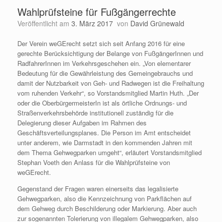
Wahlprüfsteine für Fußgängerrechte
Veröffentlicht am
3. März 2017
von
David Grünewald
Der Verein weGErecht setzt sich seit Anfang 2016 für eine
gerechte Berücksichtigung der Belange von FußgängerInnen und
RadfahrerInnen im Verkehrsgeschehen ein. „Von elementarer
Bedeutung für die Gewährleistung des Gemeingebrauchs und
damit der Nutzbarkeit von Geh- und Radwegen ist die Freihaltung
vom ruhenden Verkehr“, so Vorstandsmitglied Martin Huth. „Der
oder die OberbürgermeisterIn ist als örtliche Ordnungs- und
Straßenverkehrsbehörde institutionell zuständig für die
Delegierung dieser Aufgaben im Rahmen des
Geschäftsverteilungsplanes. Die Person im Amt entscheidet
unter anderem, wie Darmstadt in den kommenden Jahren mit
dem Thema Gehwegparken umgeht“, erläutert Vorstandsmitglied
Stephan Voeth den Anlass für die Wahlprüfsteine von
weGErecht.
Gegenstand der Fragen waren einerseits das legalisierte
Gehwegparken, also die Kennzeichnung von Parkflächen auf
dem Gehweg durch Beschilderung oder Markierung. Aber auch
zur sogenannten Tolerierung von illegalem Gehwegparken, also