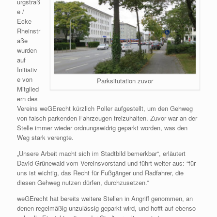
urgstraß
e /
Ecke
Rheinstr
aße
wurden
auf
Initiativ
e von
Parksitutation zuvor
Mitglied
ern des
Vereins weGErecht kürzlich Poller aufgestellt, um den Gehweg
von falsch parkenden Fahrzeugen freizuhalten. Zuvor war an der
Stelle immer wieder ordnungswidrig geparkt worden, was den
Weg stark verengte.
„Unsere Arbeit macht sich im Stadtbild bemerkbar“, erläutert
David Grünewald vom Vereinsvorstand und führt weiter aus: “für
uns ist wichtig, das Recht für Fußgänger und Radfahrer, die
diesen Gehweg nutzen dürfen, durchzusetzen.”
weGErecht hat bereits weitere Stellen in Angriff genommen, an
denen regelmäßig unzulässig geparkt wird, und hofft auf ebenso