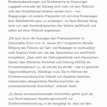
Bordsteinabsenkungen und Sichtbereiche an Kreuzungen
zugeparkt sind oder der Gehweg nicht mehr mit dem Rollstuhl
oder dem Kinderfahrrad befahren werden kann – von
Begegnungen mit anderen Passanten mit und ohne Kinderwagen
bzw. Mobilitätshilfe ganz zu schweigen“, so Hans-Michael Hönig,
einer von zwei Vorstandssprechern des Vereins weGErecht und
selbst auf einen Rollstuhl angewiesen.
„Die auch durch die Aussagen des Pressesprechers im
Darmstädter Echo vom 16. Januar 2017 fortgesetzte offizielle
Billigung des Parkens auf Geh- und Radwegen ist rechtswidrig“,
stellt Stephan Voeth fest, der das Sprecherduo von weGErecht
komplettiert. „Zwar steht der Ordnungsbehörde nach Hessischem
Gesetz über öffentliche Sicherheit und Ordnung (HSOG) ein
Ermessenspielraum zu, ob und wie sie ahndet – das so genannte
Opportunitätsprinzip. Allerdings muss Sie im Rahmen der
Ermessensausübung eine Vielzahl von Aspekten beachten,
insbesondere übergeordnete Rechtsvorschriften als
ermessenslenkende Vorschriften“, erläutert Voeth.
„Zu diesen ermessenslenkenden Vorschriften gehört auch die
vom Bund erlassene Verwaltungsvorschrift zur
Straßenverkehrsordnung, in der festgelegt ist, dass auf dem