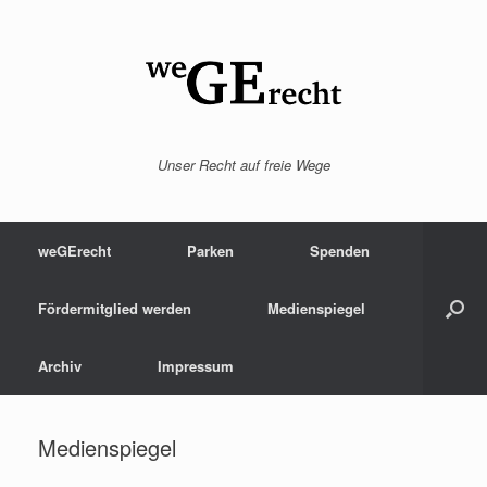
Zum
Inhalt
springen
Unser Recht auf freie Wege
weGErecht
Parken
Spenden
Fördermitglied werden
Medienspiegel
Archiv
Impressum
Medienspiegel