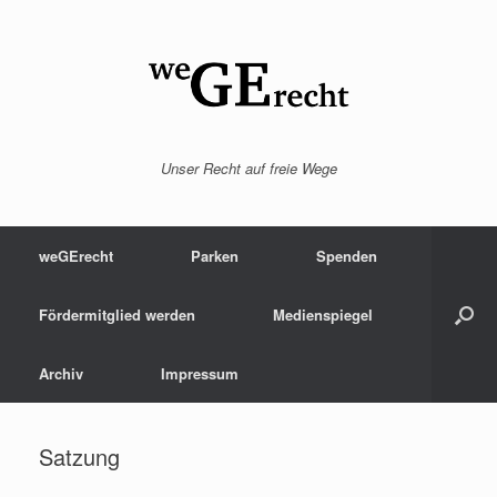
Zum
Inhalt
springen
Unser Recht auf freie Wege
weGErecht
Parken
Spenden
Fördermitglied werden
Medienspiegel
Archiv
Impressum
Satzung