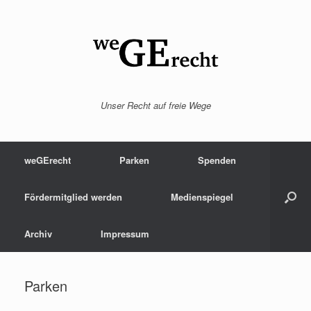
Zum
Inhalt
springen
Unser Recht auf freie Wege
weGErecht
Parken
Spenden
Fördermitglied werden
Medienspiegel
Archiv
Impressum
Parken