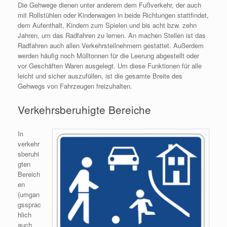
Die Gehwege dienen unter anderem dem Fußverkehr, der auch
mit Rollstühlen oder Kinderwagen in beide Richtungen stattfindet,
dem Aufenthalt, Kindern zum Spielen und bis acht bzw. zehn
Jahren, um das Radfahren zu lernen. An machen Stellen ist das
Radfahren auch allen Verkehrsteilnehmern gestattet. Außerdem
werden häufig noch Mülltonnen für die Leerung abgestellt oder
vor Geschäften Waren ausgelegt. Um diese Funktionen für alle
leicht und sicher auszufüllen, ist die gesamte Breite des
Gehwegs von Fahrzeugen freizuhalten.
Verkehrsberuhigte Bereiche
In
verkehr
sberuhi
gten
Bereich
en
(umgan
gssprac
hlich
auch