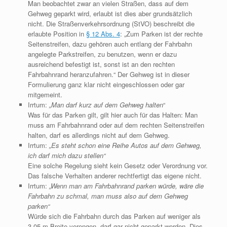
Man beobachtet zwar an vielen Straßen, dass auf dem
Gehweg geparkt wird, erlaubt ist dies aber grundsätzlich
nicht. Die Straßenverkehrsordnung (StVO) beschreibt die
erlaubte Position in
§ 12 Abs. 4
: „Zum Parken ist der rechte
Seitenstreifen, dazu gehören auch entlang der Fahrbahn
angelegte Parkstreifen, zu benutzen, wenn er dazu
ausreichend befestigt ist, sonst ist an den rechten
Fahrbahnrand heranzufahren.“ Der Gehweg ist in dieser
Formulierung ganz klar nicht eingeschlossen oder gar
mitgemeint.
Irrtum:
„Man darf kurz auf dem Gehweg halten
“
Was für das Parken gilt, gilt hier auch für das Halten: Man
muss am Fahrbahnrand oder auf dem rechten Seitenstreifen
halten, darf es allerdings nicht auf dem Gehweg.
Irrtum:
„Es steht schon eine Reihe Autos auf dem Gehweg,
ich darf mich dazu stellen“
Eine solche Regelung sieht kein Gesetz oder Verordnung vor.
Das falsche Verhalten anderer rechtfertigt das eigene nicht.
Irrtum:
„Wenn man am Fahrbahnrand parken würde, wäre die
Fahrbahn zu schmal, man muss also auf dem Gehweg
parken“
Würde sich die Fahrbahn durch das Parken auf weniger als
3,05 m Breite verengen, darf gar nicht geparkt werden. Dies